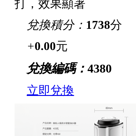
打，效果顯著
兌換積分：
1738
分
+
0.00
元
兌換編碼：
4380
立即兌換