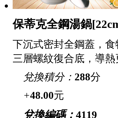
保蒂克全鋼湯鍋[22cm
下沉式密封全鋼蓋，食物營
三層螺紋復合底，導
兌換積分：
288
分
+
48.00
元
兌換編碼：
4119