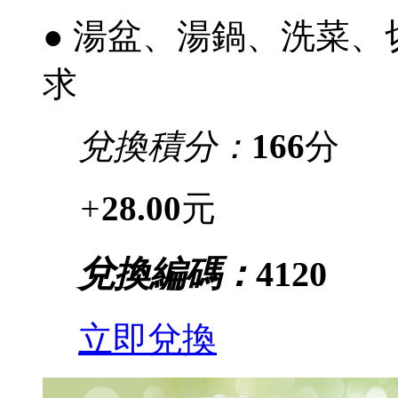
● 湯盆、湯鍋、洗菜
求
兌換積分：
166
分
+
28.00
元
兌換編碼：
4120
立即兌換