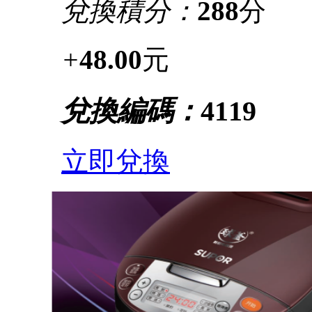
兌換積分：
288
分
+
48.00
元
兌換編碼：
4119
立即兌換