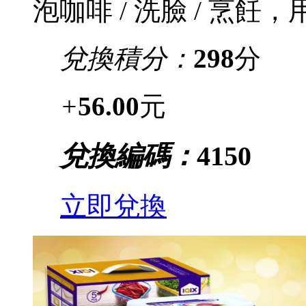
泡咖啡 / 洗臉 / 烹飪
兌換積分：
298
分
+
56.00
元
兌換編碼：
4150
立即兌換