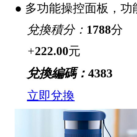
● 多功能操控面板，
兌換積分：
1788
分
+
222.00
元
兌換編碼：
4383
立即兌換