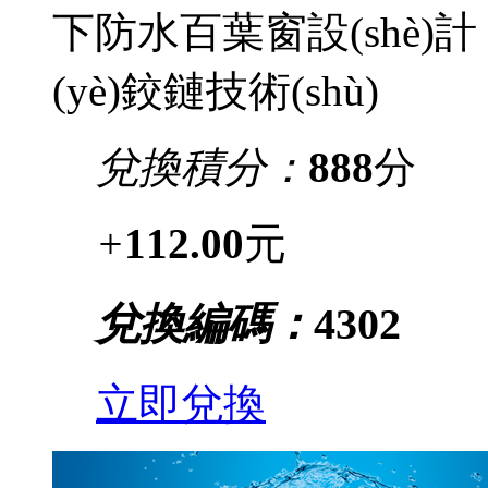
下防水百葉窗設(shè)計 ·
(yè)鉸鏈技術(shù)
兌換積分：
888
分
+
112.00
元
兌換編碼：
4302
立即兌換