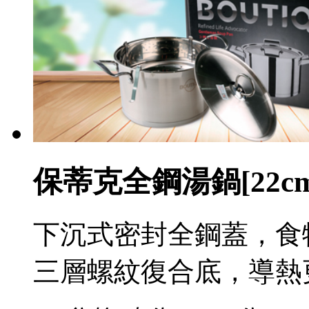
保蒂克全鋼湯鍋[22cm
下沉式密封全鋼蓋，食
三層螺紋復合底，導熱