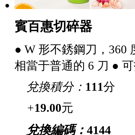
賓百惠切碎器
● W 形不銹鋼刀，360 度旋
相當于普通的 6 刀 ●
兌換積分：
111
分
+
19.00
元
兌換編碼：
4144