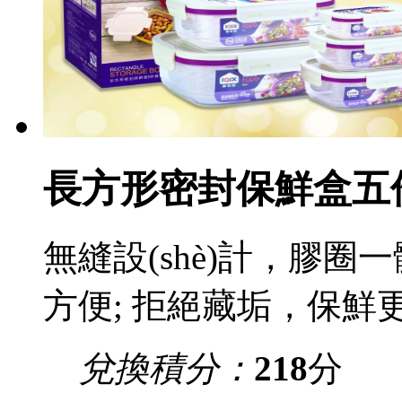
長方形密封保鮮盒五件
無縫設(shè)計，膠圈
方便; 拒絕藏垢，保鮮更衛(w
兌換積分：
218
分