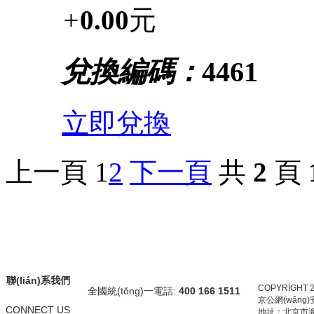
+
0.00
元
兌換編碼：
4461
立即兌換
上一頁
1
2
下一頁
共
2
頁
聯(lián)系我們
COPYRIGHT 
全國統(tǒng)一電話:
400 166 1511
京公網(wǎng)安
CONNECT US
地址：北京市海