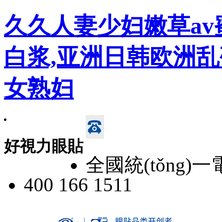
久久人妻少妇嫩草av
白浆,亚洲日韩欧洲乱码a
女熟妇
好視力眼貼
全國統(tǒng)
400 166 1511