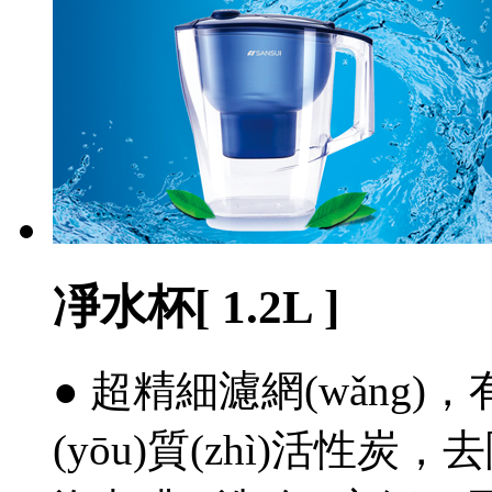
凈水杯[ 1.2L ]
● 超精細濾網(wǎng)
(yōu)質(zhì)活性炭