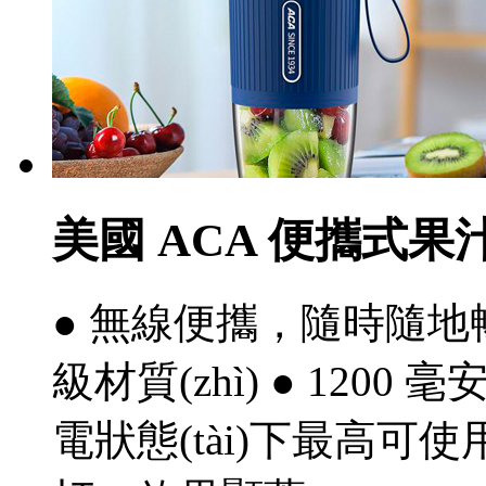
美國 ACA 便攜式果汁機
● 無線便攜，隨時隨地暢飲
級材質(zhì) ● 120
電狀態(tài)下最高可使用約