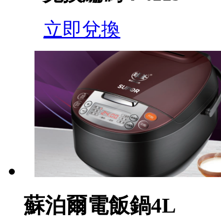
立即兌換
蘇泊爾電飯鍋4L