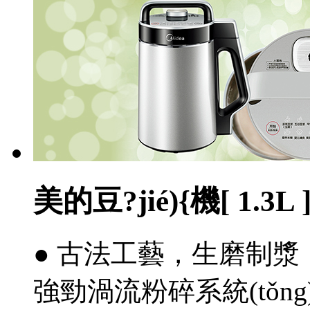
美的豆?jié){機[ 1.3L 
● 古法工藝，生磨制漿
強勁渦流粉碎系統(tǒn