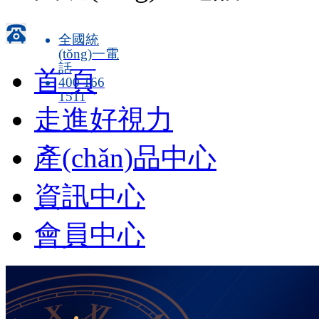
全國統
(tǒng)一電
話
首 頁
400 166
1511
走進好視力
產(chǎn)品中心
資訊中心
會員中心