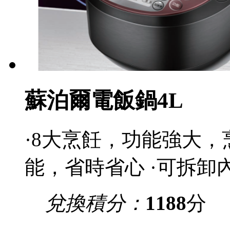
蘇泊爾電飯鍋4L
·8大烹飪，功能強大
能，省時省心 ·可拆卸內
兌換積分：
1188
分